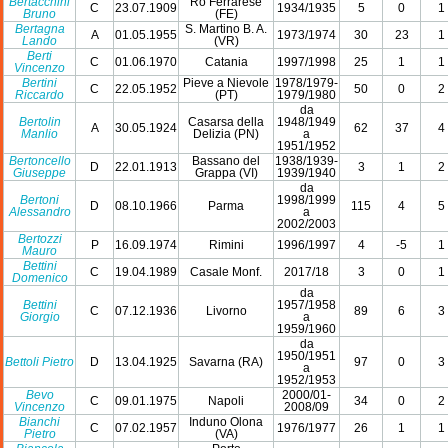
Bertacchini
Ro Ferrarese
C
23.07.1909
1934/1935
5
0
1
Bruno
(FE)
Bertagna
S. Martino B. A.
A
01.05.1955
1973/1974
30
23
1
Lando
(VR)
Berti
C
01.06.1970
Catania
1997/1998
25
1
1
Vincenzo
Bertini
Pieve a Nievole
1978/1979-
C
22.05.1952
50
0
2
Riccardo
(PT)
1979/1980
da
Bertolin
Casarsa della
1948/1949
A
30.05.1924
62
37
4
Manlio
Delizia (PN)
a
1951/1952
Bertoncello
Bassano del
1938/1939-
D
22.01.1913
3
1
2
Giuseppe
Grappa (VI)
1939/1940
da
Bertoni
1998/1999
D
08.10.1966
Parma
115
4
5
Alessandro
a
2002/2003
Bertozzi
P
16.09.1974
Rimini
1996/1997
4
-5
1
Mauro
Bettini
C
19.04.1989
Casale Monf.
2017/18
3
0
1
Domenico
da
Bettini
1957/1958
C
07.12.1936
Livorno
89
6
3
Giorgio
a
1959/1960
da
1950/1951
Bettoli Pietro
D
13.04.1925
Savarna (RA)
97
0
3
a
1952/1953
Bevo
2000/01-
C
09.01.1975
Napoli
34
0
2
Vincenzo
2008/09
Bianchi
Induno Olona
C
07.02.1957
1976/1977
26
1
1
Pietro
(VA)