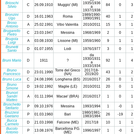
Brioschi
1935/1936
C
26.09.1910
Muggio' (MI)
84
0
3
Silvio
a
1937/1938
Bronzini
1989/1990-
D
16.01.1963
Roma
40
1
2
Ugo
1990/1991
Broso
A
25.02.1991
Vibo Valentia
2010/2011
15
5
1
Antonio
Brugarello
C
23.03.1947
Messina
1968/1969
2
0
1
Pietro
Brugola
A
03.08.1930
Lissone (MI)
1959/1960
9
1
1
Luigi
Brunetti
D
01.07.1955
Lodi
1976/1977
3
0
1
Santo
da
1930/1931
Bruni Mario
D
1911
?
92
1
4
a
1933/1934
Bruno
Torre del Greco
2017/18-
D
23.01.1990
43
1
2
Francesco
(NA)
2019/20
Bruno Luca
C
24.08.1996
Longhena (BS)
2016/2017
26
0
1
Bruno
D
19.02.1992
Maglie (LE)
2010/2011
20
0
1
Simone
Brunori
Sandri
A
01.11.1994
Macae' (BRA)
2016/2017
1
0
1
Matteo
Bruschetto
P
09.10.1976
Messina
1993/1994
1
-0
1
Stellario
Bruzzesi
1980/1981-
P
01.03.1960
Bari
26
-19
2
Gaetano
1983/1984
Bucca
D
21.03.1998
Falcone (ME)
2017/18
10
1
1
Carmelo
Bucolo
Barcellona P.G.
P
13.08.1976
1996/1997
1
-0
1
Antonio
(ME)