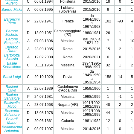
C
06.01.1994
Polistena
2015/2016
18
0
1
Aurelio
Lubiana
Barisic Maks
A
06.03.1995
2015/2016
9
2
1
(Slovenia)
da
Baroncini
1964/1965
P
22.09.1941
Firenze
102
-93
4
Piero
a
1967/1968
Barone
Campomaggiore
D
13.09.1951
1980/1981
26
1
1
Michele
(PZ)
Barone
dal 1909 a
A
07.03.1896
Messina
?
?
1
Pasquale
1921-22
Barraco
A
23.09.1985
Roma
2015/2016
15
2
1
Dario
Bartolotta
A
12.02.2000
Roma
2020/2021
0
0
1
Alessio
Basile
1994/1995-
C
01.11.1964
Messina
32
1
2
Sebastiano
1996/1997
da
1949/1950
Bassi Luigi
C
29.10.1920
Pavia
158
14
5
a
1953/1954
Bastoni
Castelnuovo
A
22.07.1939
1959/1960
1
0
1
Olivo
d'Adda (MI)
Battiato
P
24.07.1981
Messina
1998/1999
1
-1
1
Salvatore
Battistella
1991/1992-
A
23.07.1968
Nogara (VR)
48
2
2
Mirco
1992/1993
Beccaria
1997/1998-
D
13.08.1978
Messina
44
1
2
Salvatore
1998/1999
Belardi
D
20.06.1861
Catania
1981/1982
12
0
1
Mario
Bellamacina
C
03.07.1997
Messina
2014/2015
1
0
1
Antonino