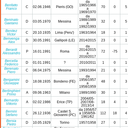
da
Benfatto
1965/1966
C
02.06.1946
Pieris (GO)
70
0
5
Franco
a
1969/1970
da
Beninato
1988/1989
D
03.05.1970
Messina
32
0
5
Gaetano
a
1992/1993
Benitez
C
20.10.1935
Lima (Peru')
1963/1964
18
3
1
Victor
Benvenga
D
30.05.1991
Gallipoli (LE)
2014/2015
23
0
1
Alex
da
Berardi
2014/2015
P
16.01.1991
Roma
72
-75
3
Alessandro
a
2016/2017
Bercella
D
01.01.1991
?
2010/2011
1
0
1
Federico
Berenato
C
06.04.1975
Messina
1993/1994
21
0
1
Piero
da
Bergamini
1956/1957
D
18.08.1935
Bondeno (FE)
48
0
3
Giuseppe
a
1958/1959
Berlinghieri
A
09.06.1963
Milano
1989/1990
30
3
1
Primo
2004/05-
Bernardo
A
02.02.1986
Erice (TP)
2007/08-
18
4
3
Vittorio
2013/14
da 1956/57
Bernini
Castel S.
C
26.12.1936
a 1958/59-
112
18
4
Stefano
Giovanni (PC)
1961/62
Bersia
D
10.05.1929
Torino
1957/1958
27
0
1
Pietro