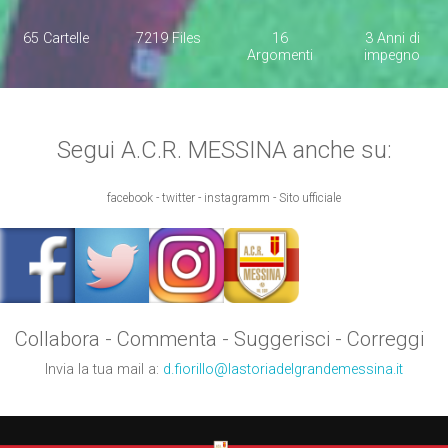
65 Cartelle
7219 Files
16
3 Anni di
Argomenti
impegno
Segui A.C.R. MESSINA anche su:
facebook - twitter - instagramm - Sito ufficiale
Collabora - Commenta - Suggerisci - Correggi
Invia la tua mail a:
d.fiorillo@lastoriadelgrandemessina.it