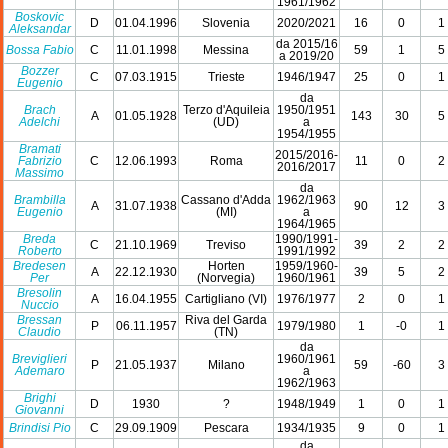
1961/1962
Boskovic
D
01.04.1996
Slovenia
2020/2021
16
0
1
Aleksandar
da 2015/16
Bossa Fabio
C
11.01.1998
Messina
59
1
5
a 2019/20
Bozzer
C
07.03.1915
Trieste
1946/1947
25
0
1
Eugenio
da
Brach
Terzo d'Aquileia
1950/1951
A
01.05.1928
143
30
5
Adelchi
(UD)
a
1954/1955
Bramati
2015/2016-
Fabrizio
C
12.06.1993
Roma
11
0
2
2016/2017
Massimo
da
Brambilla
Cassano d'Adda
1962/1963
A
31.07.1938
90
12
3
Eugenio
(MI)
a
1964/1965
Breda
1990/1991-
C
21.10.1969
Treviso
39
2
2
Roberto
1991/1992
Bredesen
Horten
1959/1960-
A
22.12.1930
39
5
2
Per
(Norvegia)
1960/1961
Bresolin
A
16.04.1955
Cartigliano (VI)
1976/1977
2
0
1
Nuccio
Bressan
Riva del Garda
P
06.11.1957
1979/1980
1
-0
1
Claudio
(TN)
da
Breviglieri
1960/1961
P
21.05.1937
Milano
59
-60
3
Ademaro
a
1962/1963
Brighi
D
1930
?
1948/1949
1
0
1
Giovanni
Brindisi Pio
C
29.09.1909
Pescara
1934/1935
9
0
1
da