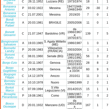
Bonaretti
C
26.11.1952
Luzzara (RE)
1973/1974
18
1
1
Dino
Bonasera
1947/1948-
P
03.02.1922
Messina
29
-30
2
Antonio
1948/1949
Bonasera
C
21.07.2001
Messina
2019/20
7
0
1
Giuseppe
Bondi
Renato
A
20.03.1981
BRASILE
2005/2006
11
0
1
Rafael
da
Bonetti
1966/1967
C
21.07.1947
Bardolino (VR)
139
7
5
Giovanni
a
1970/1971
Bongiovanni
S. Agata Militello
A
19.03.1965
1986/1987
1
0
1
Salvatore
(ME)
Bonnefoi
Villeparisis
P
20.09.1983
2003/2004
1
-1
1
Landry
(FRANCIA)
Bonomi
1990/1991-
C
08.01.1960
Seriate (BG)
56
3
2
Fulvio
1991/1992
1931/1932-
Borgo Ezio
A
20.11.1907
Genova
28
8
2
1932/1933
Borgo
da 1931/32
C
14.06.1906
Genova
60
9
3
Guglielmo
a 33/34
Borgogni
C
14.12.1979
Arezzo
2010/11
11
3
1
Filippo
Borrotzu
A
10.10.1978
Nuoro
1998/1999
2
0
1
Antonio
Bortoli
S.Vito
C
07.09.1994
2014/2015
15
1
1
Marco
Leguzzano (VI)
Bosaglia
1986/1987-
P
19.08.1961
Como
7
-5
2
Pierantonio
1988/1989
da
Bosco
1955/1956
D
20.01.1932
Manzano (UD)
167
1
7
Giuseppe
a