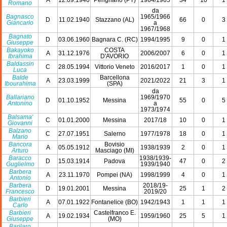
A
12.09.1940
Perignano (PT)
1964/1965
34
10
1
Romano
da
Bagnasco
1965/1966
D
11.02.1940
Stazzano (AL)
66
0
3
Giancarlo
a
1967/1968
Bagnato
D
03.06.1960
Bagnara C. (RC)
1994/1995
9
0
1
Giuseppe
Bakayoko
COSTA
A
31.12.1976
2006/2007
6
0
1
Ibrahima
D'AVORIO
Baldassin
C
28.05.1994
Vittorio Veneto
2016/2017
1
0
1
Luca
Balde
Barcellona
A
23.03.1999
2021/2022
21
3
1
Ibourahima
(SPA)
da
Ballariano
1969/1970
D
01.10.1952
Messina
55
0
5
Antonino
a
1973/1974
Balsama'
C
01.01.2000
Messina
2017/18
10
0
1
Giovanni
Balzano
C
27.07.1951
Salerno
1977/1978
18
0
1
Mario
Bancora
Bovisio
A
05.05.1912
1938/1939
2
0
1
Arturo
Masciago (MI)
Baracco
1938/1939-
D
15.03.1914
Padova
47
0
2
Guglielmo
1939/1940
Barbera
A
23.11.1970
Pompei (NA)
1998/1999
4
0
1
Antonio
Barbera
2018/19-
D
19.01.2001
Messina
25
1
2
Francesco
2019/20
Barbieri
A
07.01.1922
Fontanelice (BO)
1942/1943
1
1
1
Carlo
Barbieri
Castelfranco E.
A
19.02.1934
1959/1960
25
5
1
Giuseppe
(MO)
Barilaro