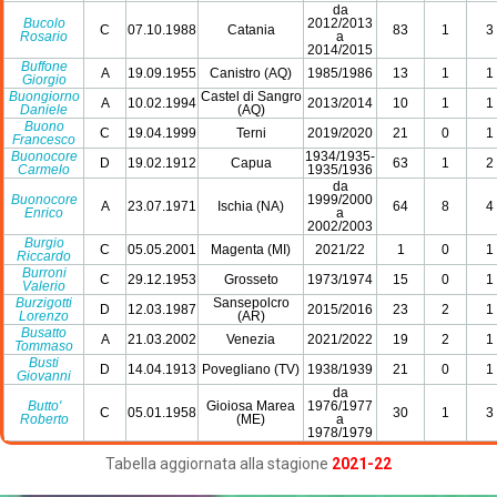
da
Bucolo
2012/2013
C
07.10.1988
Catania
83
1
3
Rosario
a
2014/2015
Buffone
A
19.09.1955
Canistro (AQ)
1985/1986
13
1
1
Giorgio
Buongiorno
Castel di Sangro
A
10.02.1994
2013/2014
10
1
1
Daniele
(AQ)
Buono
C
19.04.1999
Terni
2019/2020
21
0
1
Francesco
Buonocore
1934/1935-
D
19.02.1912
Capua
63
1
2
Carmelo
1935/1936
da
Buonocore
1999/2000
A
23.07.1971
Ischia (NA)
64
8
4
Enrico
a
2002/2003
Burgio
C
05.05.2001
Magenta (MI)
2021/22
1
0
1
Riccardo
Burroni
C
29.12.1953
Grosseto
1973/1974
15
0
1
Valerio
Burzigotti
Sansepolcro
D
12.03.1987
2015/2016
23
2
1
Lorenzo
(AR)
Busatto
A
21.03.2002
Venezia
2021/2022
19
2
1
Tommaso
Busti
D
14.04.1913
Povegliano (TV)
1938/1939
21
0
1
Giovanni
da
Butto'
Gioiosa Marea
1976/1977
C
05.01.1958
30
1
3
Roberto
(ME)
a
1978/1979
Tabella aggiornata alla stagione
2021-22