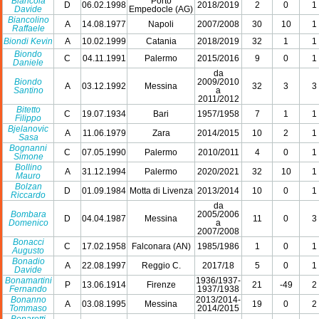
Biancola
Porto
D
06.02.1998
2018/2019
2
0
1
Davide
Empedocle (AG)
Biancolino
A
14.08.1977
Napoli
2007/2008
30
10
1
Raffaele
Biondi Kevin
A
10.02.1999
Catania
2018/2019
32
1
1
Biondo
C
04.11.1991
Palermo
2015/2016
9
0
1
Daniele
da
Biondo
2009/2010
A
03.12.1992
Messina
32
3
3
Santino
a
2011/2012
Bitetto
C
19.07.1934
Bari
1957/1958
7
1
1
Filippo
Bjelanovic
A
11.06.1979
Zara
2014/2015
10
2
1
Sasa
Bognanni
C
07.05.1990
Palermo
2010/2011
4
0
1
Simone
Bollino
A
31.12.1994
Palermo
2020/2021
32
10
1
Mauro
Bolzan
D
01.09.1984
Motta di Livenza
2013/2014
10
0
1
Riccardo
da
Bombara
2005/2006
D
04.04.1987
Messina
11
0
3
Domenico
a
2007/2008
Bonacci
C
17.02.1958
Falconara (AN)
1985/1986
1
0
1
Augusto
Bonadio
A
22.08.1997
Reggio C.
2017/18
5
0
1
Davide
Bonamartini
1936/1937-
P
13.06.1914
Firenze
21
-49
2
Fernando
1937/1938
Bonanno
2013/2014-
A
03.08.1995
Messina
19
0
2
Tommaso
2014/2015