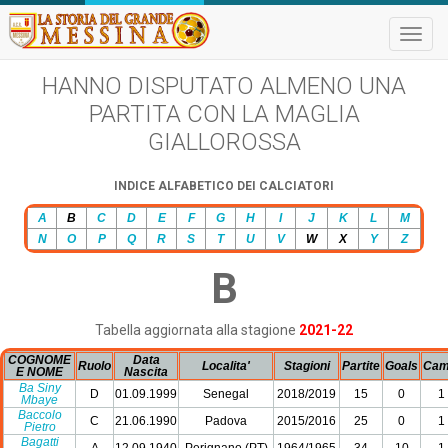
Toggle
naviga
HANNO DISPUTATO ALMENO UNA
PARTITA CON LA MAGLIA
GIALLOROSSA
INDICE ALFABETICO DEI CALCIATORI
A
B
C
D
E
F
G
H
I
J
K
L
M
N
O
P
Q
R
S
T
U
V
W
X
Y
Z
B
Tabella aggiornata alla stagione
2021-22
COGNOME
Data
Ruolo
Localita'
Stagioni
Partite
Goals
Cam
E NOME
Nascita
Ba Siny
D
01.09.1999
Senegal
2018/2019
15
0
1
Mbaye
Baccolo
C
21.06.1990
Padova
2015/2016
25
0
1
Pietro
Bagatti