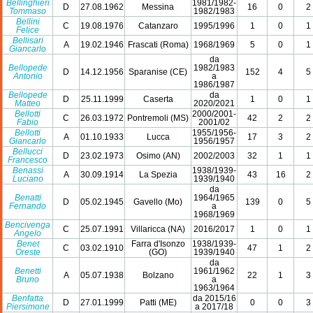
Bellinghieri
1981/1982-
D
27.08.1962
Messina
16
0
2
Tommaso
1982/1983
Bellini
C
19.08.1976
Catanzaro
1995/1996
1
0
1
Felice
Bellisari
A
19.02.1946
Frascati (Roma)
1968/1969
5
0
1
Giancarlo
da
Bellopede
1982/1983
D
14.12.1956
Sparanise (CE)
152
4
5
Antonio
a
1986/1987
Bellopede
da
D
25.11.1999
Caserta
1
0
1
Matteo
2020/2021
Bellotti
2000/2001-
C
26.03.1972
Pontremoli (MS)
42
2
2
Fabio
2001/02
Bellotti
1955/1956-
A
01.10.1933
Lucca
17
3
2
Giancarlo
1956/1957
Bellucci
D
23.02.1973
Osimo (AN)
2002/2003
32
1
1
Francesco
Benassi
1938/1939-
A
30.09.1914
La Spezia
43
16
2
Luciano
1939/1940
da
Benatti
1964/1965
D
05.02.1945
Gavello (Mo)
139
0
5
Fernando
a
1968/1969
Bencivenga
C
25.07.1991
Villaricca (NA)
2016/2017
1
0
1
Angelo
Benet
Farra d'Isonzo
1938/1939-
C
03.02.1910
47
1
2
Oreste
(GO)
1939/1940
da
Benetti
1961/1962
A
05.07.1938
Bolzano
22
1
3
Bruno
a
1963/1964
Benfatta
da 2015/16
D
27.01.1999
Patti (ME)
0
0
3
Piersimone
a 2017/18