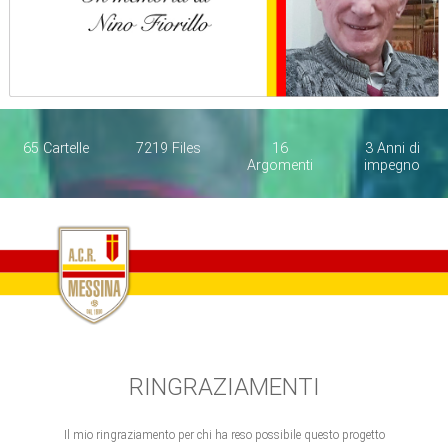
65 Cartelle
7219 Files
16
3 Anni di
Argomenti
impegno
RINGRAZIAMENTI
Il mio ringraziamento per chi ha reso possibile questo progetto