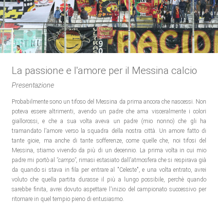
La passione e l'amore per il Messina calcio
Presentazione
Probabilmente sono un tifoso del Messina da prima ancora che nascessi. Non
poteva essere altrimenti, avendo un padre che ama visceralmente i colori
giallorossi, e che a sua volta aveva un padre (mio nonno) che gli ha
tramandato l'amore verso la squadra della nostra città. Un amore fatto di
tante gioie, ma anche di tante sofferenze, come quelle che, noi tifosi del
Messina, stiamo vivendo da più di un decennio. La prima volta in cui mio
padre mi portò al
"campo"
, rimasi estasiato dall'atmosfera che si respirava già
da quando si stava in fila per entrare al "Celeste", e una volta entrato, avrei
voluto che quella partita durasse il più a lungo possibile, perchè quando
sarebbe finita, avrei dovuto aspettare l'inizio del campionato successivo per
ritornare in quel tempio pieno di entusiasmo.