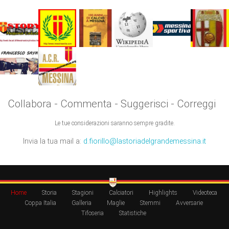
Collabora - Commenta - Suggerisci - Correggi
Le tue considerazioni saranno sempre gradite.
Invia la tua mail a:
d.fiorillo@lastoriadelgrandemessina.it
Home
Storia
Stagioni
Calciatori
Highlights
Videoteca
Coppa Italia
Galleria
Maglie
Stemmi
Avversarie
Tifoseria
Statistiche