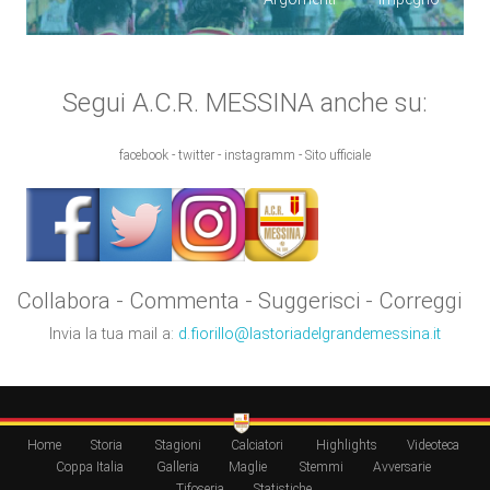
Segui A.C.R. MESSINA anche su:
facebook - twitter - instagramm - Sito ufficiale
Collabora - Commenta - Suggerisci - Correggi
Invia la tua mail a:
d.fiorillo@lastoriadelgrandemessina.it
Home
Storia
Stagioni
Calciatori
Highlights
Videoteca
Coppa Italia
Galleria
Maglie
Stemmi
Avversarie
Tifoseria
Statistiche