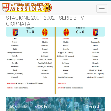
Toggle
naviga
STAGIONE 2001-2002 - SERIE B - V
GIORNATA
50 Cartelle
6920 Files
15
3 Anni di
Argomenti
impegno