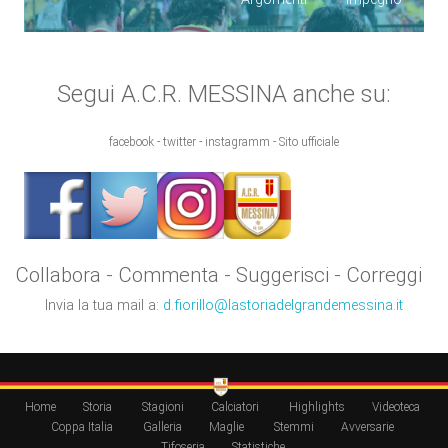
Segui A.C.R. MESSINA anche su:
facebook - twitter - instagramm - Sito ufficiale
Collabora - Commenta - Suggerisci - Correggi
Invia la tua mail a:
d.fiorillo@lastoriadelgrandemessina.it
Home
Storia
Stagioni
Calciatori
Highlights
Videoteca
Coppa Italia
Galleria
Maglie
Stemmi
Avversarie
Tifoseria
Statistiche