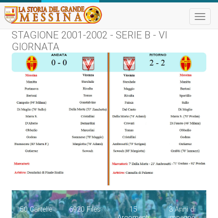
Toggle
naviga
STAGIONE 2001-2002 - SERIE B - VI
GIORNATA
50 Cartelle
6920 Files
15
3 Anni di
Argomenti
impegno