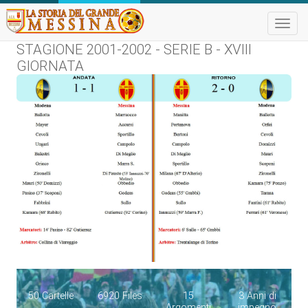
Toggle
naviga
STAGIONE 2001-2002 - SERIE B - XVIII
GIORNATA
50 Cartelle
6920 Files
15
3 Anni di
Argomenti
impegno