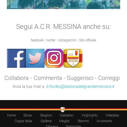
Segui A.C.R. MESSINA anche su:
facebook - twitter - instagramm - Sito ufficiale
Collabora - Commenta - Suggerisci - Correggi
Invia la tua mail a:
d.fiorillo@lastoriadelgrandemessina.it
Home
Storia
Stagioni
Calciatori
Highlights
Videoteca
Coppa Italia
Galleria
Maglie
Stemmi
Avversarie
Tifoseria
Statistiche