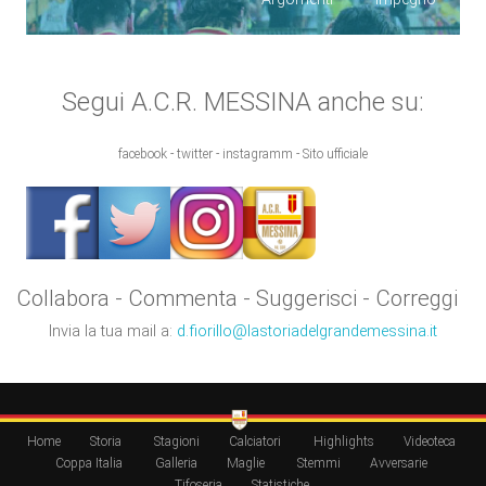
Segui A.C.R. MESSINA anche su:
facebook - twitter - instagramm - Sito ufficiale
Collabora - Commenta - Suggerisci - Correggi
Invia la tua mail a:
d.fiorillo@lastoriadelgrandemessina.it
Home
Storia
Stagioni
Calciatori
Highlights
Videoteca
Coppa Italia
Galleria
Maglie
Stemmi
Avversarie
Tifoseria
Statistiche