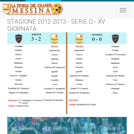
Toggle
naviga
STAGIONE 2012-2013 - SERIE D - XV
GIORNATA
50 Cartelle
6920 Files
15
3 Anni di
Argomenti
impegno