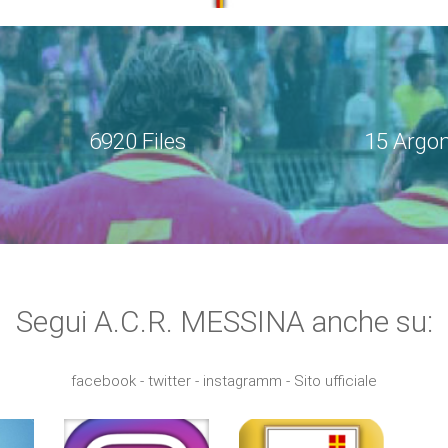
6920 Files
15 Argo
Segui A.C.R. MESSINA anche su:
facebook - twitter - instagramm - Sito ufficiale