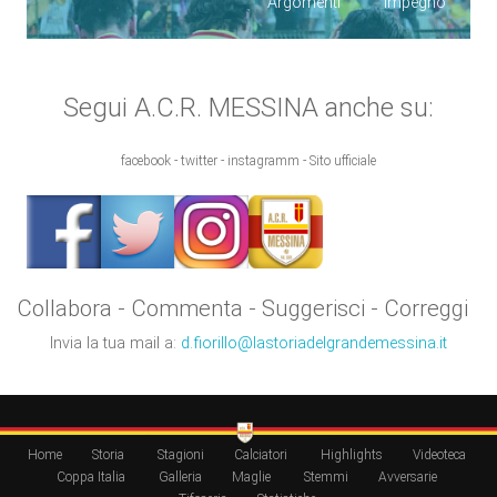
Argomenti
impegno
Segui A.C.R. MESSINA anche su:
facebook - twitter - instagramm - Sito ufficiale
Collabora - Commenta - Suggerisci - Correggi
Invia la tua mail a:
d.fiorillo@lastoriadelgrandemessina.it
Home
Storia
Stagioni
Calciatori
Highlights
Videoteca
Coppa Italia
Galleria
Maglie
Stemmi
Avversarie