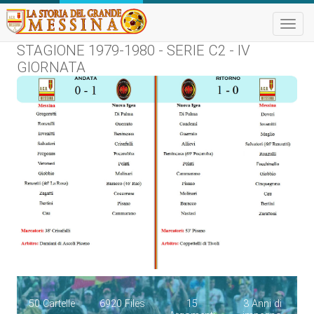
Toggle
naviga
STAGIONE 1979-1980 - SERIE C2 - IV
GIORNATA
50 Cartelle
6920 Files
15
3 Anni di