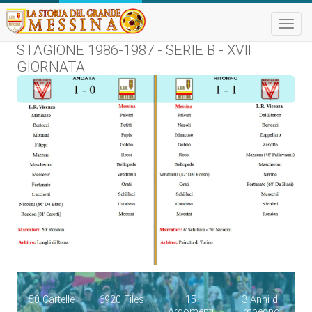
Toggle
naviga
STAGIONE 1986-1987 - SERIE B - XVII
GIORNATA
50 Cartelle
6920 Files
15
3 Anni di
Argomenti
impegno