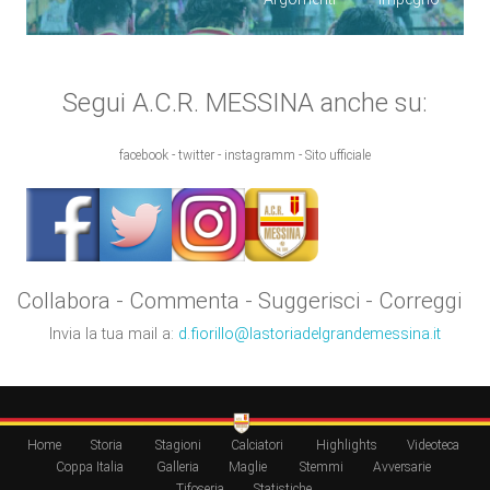
Segui A.C.R. MESSINA anche su:
facebook - twitter - instagramm - Sito ufficiale
Collabora - Commenta - Suggerisci - Correggi
Invia la tua mail a:
d.fiorillo@lastoriadelgrandemessina.it
Home
Storia
Stagioni
Calciatori
Highlights
Videoteca
Coppa Italia
Galleria
Maglie
Stemmi
Avversarie
Tifoseria
Statistiche