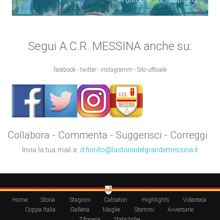
Segui A.C.R. MESSINA anche su:
facebook - twitter - instagramm - Sito ufficiale
Collabora - Commenta - Suggerisci - Correggi
Invia la tua mail a:
d.fiorillo@lastoriadelgrandemessina.it
Home
Storia
Stagioni
Calciatori
Highlights
Videoteca
Coppa Italia
Galleria
Maglie
Stemmi
Avversarie
Tifoseria
Statistiche