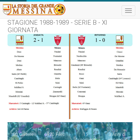
Toggle
naviga
STAGIONE 1988-1989 - SERIE B - XI
GIORNATA
50 Cartelle
6920 Files
15
3 Anni di
Argomenti
impegno