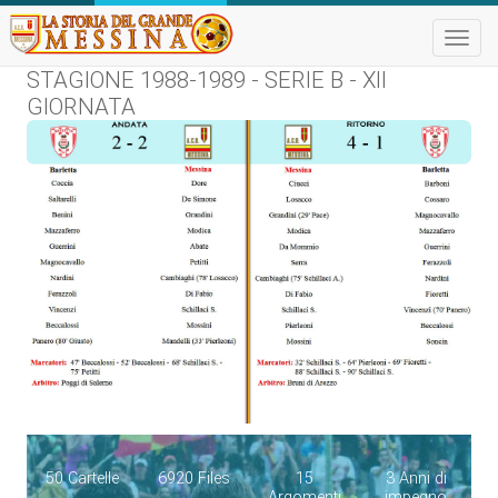
Toggle
naviga
STAGIONE 1988-1989 - SERIE B - XII
GIORNATA
50 Cartelle
6920 Files
15
3 Anni di
Argomenti
impegno