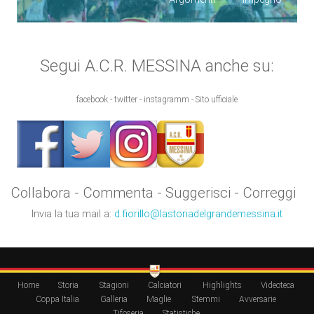
Segui A.C.R. MESSINA anche su:
facebook - twitter - instagramm - Sito ufficiale
Collabora - Commenta - Suggerisci - Correggi
Invia la tua mail a:
d.fiorillo@lastoriadelgrandemessina.it
Home
Storia
Stagioni
Calciatori
Highlights
Videoteca
Coppa Italia
Galleria
Maglie
Stemmi
Avversarie
Tifoseria
Statistiche