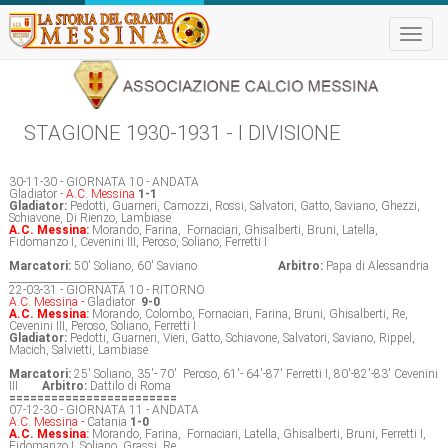
Toggle
naviga
STAGIONE 1930-1931 - I DIVISIONE
30-11-30 - GIORNATA 10 - ANDATA
Gladiator -
A.C. Messina
1-1
Gladiator:
Pedotti, Guarneri, Camozzi, Rossi, Salvatori, Gatto, Saviano, Ghezzi,
Schiavone, Di Rienzo, Lambiase
A.C. Messina
:
Morando, Farina, Fornaciari, Ghisalberti, Bruni, Latella,
Fidomanzo I, Cevenini III, Peroso, Soliano, Ferretti I
Marcatori:
50' Soliano, 60' Saviano
Arbitro:
Papa di Alessandria
_______________________
22-03-31 - GIORNATA 10 - RITORNO
A.C. Messina -
Gladiator
9-0
A.C. Messina
:
Morando, Colombo, Fornaciari, Farina, Bruni, Ghisalberti, Re,
Cevenini III, Peroso, Soliano, Ferretti I
Gladiator:
Pedotti, Guarneri, Vieri, Gatto, Schiavone, Salvatori, Saviano, Rippel,
Macich, Salvietti, Lambiase
Marcatori:
25' Soliano, 35'- 70' Peroso, 61'- 64'-87' Ferretti I, 80'-82'-83' Cevenini
III
Arbitro:
Dattilo di Roma
========================
07-12-30 - GIORNATA 11 - ANDATA
A.C. Messina -
Catania
1-0
A.C. Messina
:
Morando, Farina, Fornaciari, Latella, Ghisalberti, Bruni, Ferretti I,
Fidomanzo I, Soliano, Grassi, Re