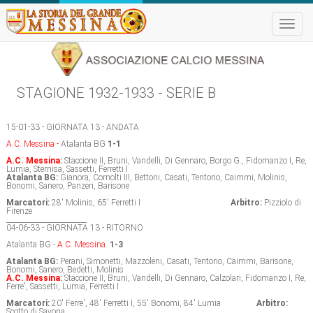
Toggle
naviga
STAGIONE 1932-1933 - SERIE B
15-01-33 - GIORNATA 13 - ANDATA
A.C. Messina -
Atalanta BG
1-1
A.C. Messina
:
Staccione II, Bruni, Vandelli, Di Gennaro, Borgo G., Fidomanzo I, Re,
Lumia, Sternisa, Sassetti, Ferretti I
Atalanta BG:
Gianora, Cornolti III, Bettoni, Casati, Tentorio, Caimmi, Molinis,
Bonomi, Sanero, Panzeri, Barisone
Marcatori:
28' Molinis, 65' Ferretti I
Arbitro:
Pizziolo di
Firenze
_______________________
04-06-33 - GIORNATA 13 - RITORNO
Atalanta BG -
A.C. Messina
1-3
Atalanta BG:
Perani, Simonetti, Mazzoleni, Casati, Tentorio, Caimmi, Barisone,
Bonomi, Sanero, Bedetti, Molinis
A.C. Messina
:
Staccione II, Bruni, Vandelli, Di Gennaro, Calzolari, Fidomanzo I, Re,
Ferre', Sassetti, Lumia, Ferretti I
Marcatori:
20' Ferre', 48' Ferretti I, 55' Bonomi, 84' Lumia
Arbitro:
Scotto di Savona