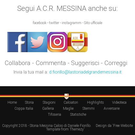
Segui A.C.R. MESSINA anche su:
facebook - twitter - instagramm - Sito ufficiale
Collabora - Commenta - Suggerisci - Correggi
Invia la tua mail a:
d.fiorillo@lastoriadelgrandemessina.it
Home
Storia
Stagioni
Calciatori
Highlights
Videoteca
Coppa Italia
Galleria
Maglie
Stemmi
Avversarie
Tifoseria
Statistiche
Copyright 2018 - Storia Messina Calcio di Daniele Fiorillo.
Design da 'Free Website
Template from Themezy'
.