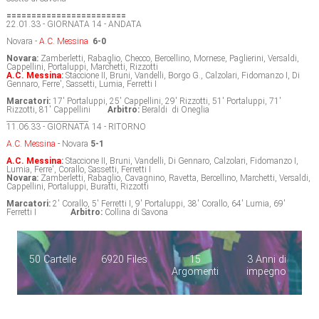
========================
22.01.33 - GIORNATA 14 - ANDATA
Novara -
A.C. Messina
6-0
Novara:
Zamberletti, Rabaglio, Checco, Bercellino, Mornese, Paglierini, Versaldi,
Cappellini, Portaluppi, Marchetti, Rizzotti
A.C. Messina
:
Staccione II, Bruni, Vandelli, Borgo G., Calzolari, Fidomanzo I, Di
Gennaro, Ferre', Sassetti, Lumia, Ferretti I
Marcatori:
17' Portaluppi, 25' Cappellini, 29' Rizzotti, 51' Portaluppi, 71'
Rizzotti, 81' Cappellini
Arbitro:
Beraldi di Oneglia
_______________________
11.06.33 - GIORNATA 14 - RITORNO
A.C. Messina -
Novara
5-1
A.C. Messina
:
Staccione II, Bruni, Vandelli, Di Gennaro, Calzolari, Fidomanzo I,
Lumia, Ferre', Corallo, Sassetti, Ferretti I
Novara:
Zamberletti, Rabaglio, Cavagnino, Ravetta, Bercellino, Marchetti, Versaldi,
Cappellini, Portaluppi, Buratti, Rizzotti
Marcatori:
2' Corallo, 5' Ferretti I, 9' Portaluppi, 38' Corallo, 64' Lumia, 69'
Ferretti I
Arbitro:
Collina di Savona
50 Cartelle
6920 Files
15
3 Anni di
Argomenti
impegno