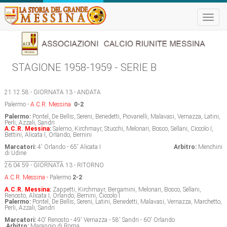
Toggle
naviga
STAGIONE 1958-1959 - SERIE B
21.12.58 - GIORNATA 13 - ANDATA
Palermo -
A.C.R. Messina
0-2
Palermo:
Pontel, De Bellis, Sereni, Benedetti, Piovanelli, Malavasi, Vernazza, Latini,
Perli, Azzali, Sandri
A.C.R. Messina
:
Salerno, Kirchmayr, Stucchi, Melonari, Bosco, Sellani, Ciccolo I,
Bettini, Alicata I, Orlando, Bernini
Marcatori:
4' Orlando - 65' Alicata I
Arbitro:
Menchini
di Udine
_______________________
26.04.59 - GIORNATA 13 - RITORNO
A.C.R. Messina -
Palermo
2-2
A.C.R. Messina
:
Zappetti, Kirchmayr, Bergamini, Melonari, Bosco, Sellani,
Renosto, Alicata I, Orlando, Bernini, Ciccolo I
Palermo:
Pontel, De Bellis, Sereni, Latini, Benedetti, Malavasi, Vernazza, Marchetto,
Perli, Azzali, Sandri
Marcatori:
40' Renosto - 49' Vernazza - 58' Sandri - 60' Orlando
Arbitro:
Marangio di Roma