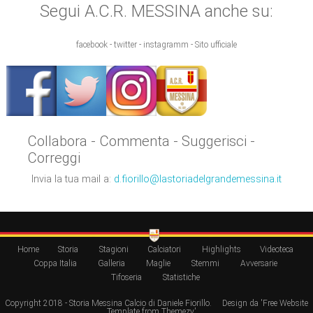
Segui A.C.R. MESSINA anche su:
facebook - twitter - instagramm - Sito ufficiale
Collabora - Commenta - Suggerisci -
Correggi
Invia la tua mail a:
d.fiorillo@lastoriadelgrandemessina.it
Home
Storia
Stagioni
Calciatori
Highlights
Videoteca
Coppa Italia
Galleria
Maglie
Stemmi
Avversarie
Tifoseria
Statistiche
Copyright 2018 - Storia Messina Calcio di Daniele Fiorillo.
Design da 'Free Website
Template from Themezy'
.