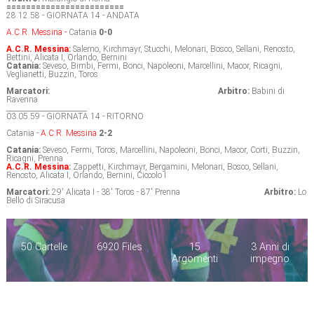
========================
28.12.58 - GIORNATA 14 - ANDATA
A.C.R. Messina -
Catania
0-0
A.C.R. Messina
:
Salerno, Kirchmayr, Stucchi, Melonari, Bosco, Sellani, Renosto,
Bettini, Alicata I, Orlando, Bernini
Catania:
Seveso, Bimbi, Fermi, Bonci, Napoleoni, Marcellini, Macor, Ricagni,
Veglianetti, Buzzin, Toros
Marcatori:
Arbitro:
Babini di
Ravenna
_______________________
03.05.59 - GIORNATA 14 - RITORNO
Catania -
A.C.R. Messina
2-2
Catania:
Seveso, Fermi, Toros, Marcellini, Napoleoni, Bonci, Macor, Corti, Buzzin,
Ricagni, Prenna
A.C.R. Messina
:
Zappetti, Kirchmayr, Bergamini, Melonari, Bosco, Sellani,
Renosto, Alicata I, Orlando, Bernini, Ciccolo I
Marcatori:
29' Alicata I - 38' Toros - 87' Prenna
Arbitro:
Lo
Bello di Siracusa
50 Cartelle
6920 Files
15
3 Anni di
Argomenti
impegno