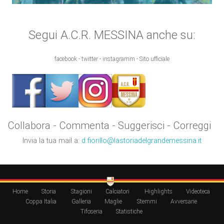
Segui A.C.R. MESSINA anche su:
facebook - twitter - instagramm - Sito ufficiale
Collabora - Commenta - Suggerisci - Correggi
Invia la tua mail a:
d.fiorillo@lastoriadelgrandemessina.it
Home
Storia
Stagioni
Calciatori
Highlights
Videoteca
Coppa Italia
Galleria
Maglie
Stemmi
Avversarie
Tifoseria
Statistiche