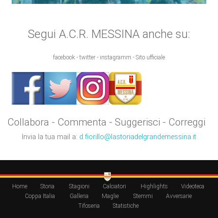
Segui A.C.R. MESSINA anche su:
facebook - twitter - instagramm - Sito ufficiale
Collabora - Commenta - Suggerisci - Correggi
Invia la tua mail a:
d.fiorillo@lastoriadelgrandemessina.it
Home
Storia
Stagioni
Calciatori
Highlights
Videoteca
Coppa Italia
Galleria
Maglie
Stemmi
Avversarie
Tifoseria
Statistiche