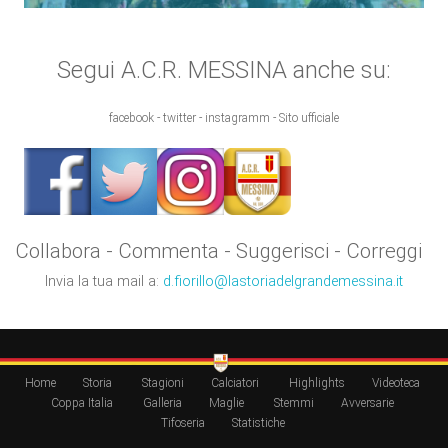
Segui A.C.R. MESSINA anche su:
facebook - twitter - instagramm - Sito ufficiale
Collabora - Commenta - Suggerisci - Correggi
Invia la tua mail a:
d.fiorillo@lastoriadelgrandemessina.it
Home
Storia
Stagioni
Calciatori
Highlights
Videoteca
Coppa Italia
Galleria
Maglie
Stemmi
Avversarie
Tifoseria
Statistiche