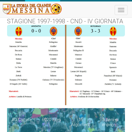
Toggle
naviga
STAGIONE 1997-1998 - CND - IV GIORNATA
50 Cartelle
6920 Files
15
3 Anni di
Argomenti
impegno