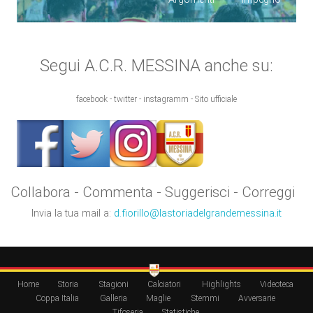
Segui A.C.R. MESSINA anche su:
facebook - twitter - instagramm - Sito ufficiale
Collabora - Commenta - Suggerisci - Correggi
Invia la tua mail a:
d.fiorillo@lastoriadelgrandemessina.it
Home
Storia
Stagioni
Calciatori
Highlights
Videoteca
Coppa Italia
Galleria
Maglie
Stemmi
Avversarie
Tifoseria
Statistiche