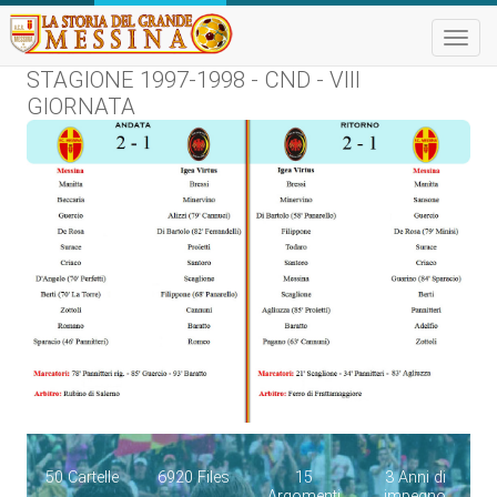
Toggle
naviga
STAGIONE 1997-1998 - CND - VIII
GIORNATA
50 Cartelle
6920 Files
15
3 Anni di
Argomenti
impegno