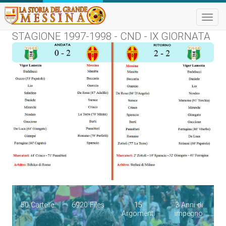
Toggle
naviga
STAGIONE 1997-1998 - CND - IX GIORNATA
50 Cartelle
6920 Files
15
3 Anni di
Argomenti
impegno