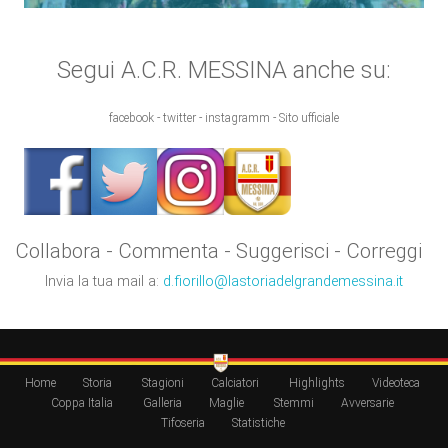
Segui A.C.R. MESSINA anche su:
facebook - twitter - instagramm - Sito ufficiale
Collabora - Commenta - Suggerisci - Correggi
Invia la tua mail a:
d.fiorillo@lastoriadelgrandemessina.it
Home
Storia
Stagioni
Calciatori
Highlights
Videoteca
Coppa Italia
Galleria
Maglie
Stemmi
Avversarie
Tifoseria
Statistiche