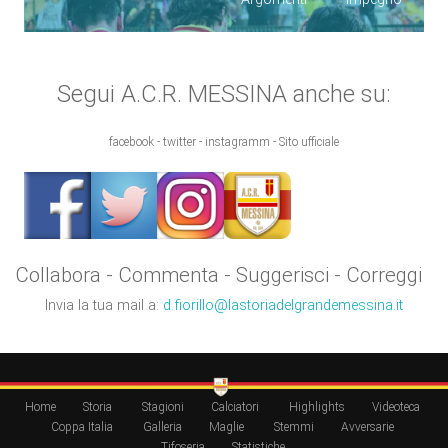
Segui A.C.R. MESSINA anche su:
facebook - twitter - instagramm - Sito ufficiale
Collabora - Commenta - Suggerisci - Correggi
Invia la tua mail a:
d.fiorillo@lastoriadelgrandemessina.it
Home
Storia
Stagioni
Calciatori
Highlights
Videoteca
Coppa Italia
Galleria
Maglie
Stemmi
Avversarie
Tifoseria
Statistiche