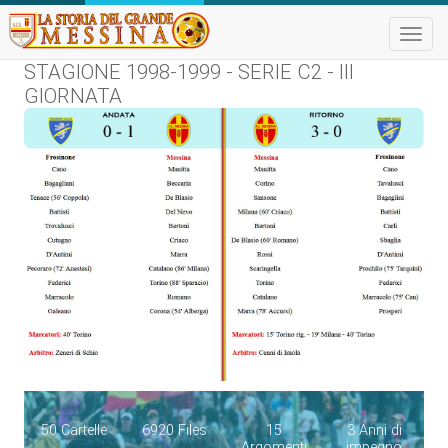
Toggle
naviga
STAGIONE 1998-1999 - SERIE C2 - III
GIORNATA
50 Cartelle
6920 Files
15
3 Anni di
Argomenti
impegno