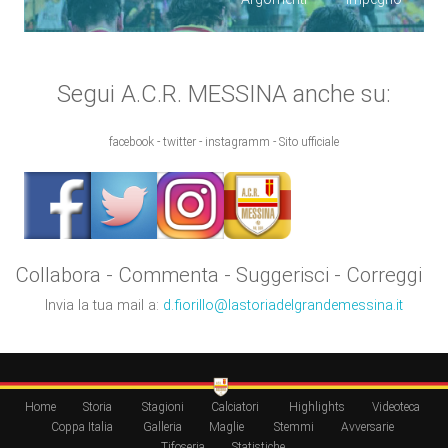
Segui A.C.R. MESSINA anche su:
facebook - twitter - instagramm - Sito ufficiale
Collabora - Commenta - Suggerisci - Correggi
Invia la tua mail a:
d.fiorillo@lastoriadelgrandemessina.it
Home
Storia
Stagioni
Calciatori
Highlights
Videoteca
Coppa Italia
Galleria
Maglie
Stemmi
Avversarie
Tifoseria
Statistiche