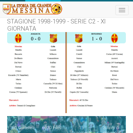
Toggle
naviga
STAGIONE 1998-1999 - SERIE C2 - XI
GIORNATA
50 Cartelle
6920 Files
15
3 Anni di
Argomenti
impegno