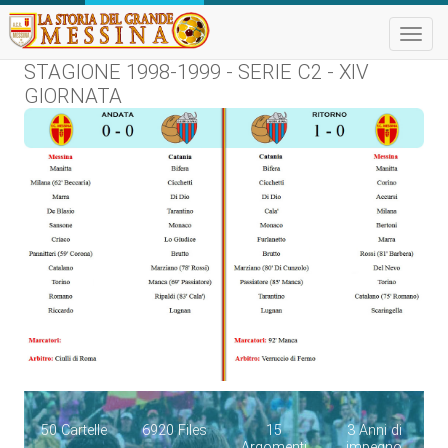
Toggle
naviga
STAGIONE 1998-1999 - SERIE C2 - XIV
GIORNATA
50 Cartelle
6920 Files
15
3 Anni di
Argomenti
impegno