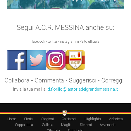
Segui A.C.R. MESSINA anche su:
facebook - twitter - instagramm - Sito ufficiale
Collabora - Commenta - Suggerisci - Correggi
Invia la tua mail a:
d.fiorillo@lastoriadelgrandemessina.it
Home
Storia
Stagioni
Calciatori
Highlights
Videoteca
Coppa Italia
Galleria
Maglie
Stemmi
Avversarie
Tifoseria
Statistiche