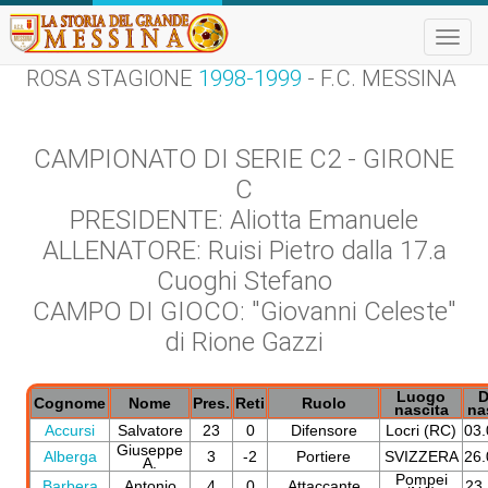
Toggle
naviga
ROSA STAGIONE
1998-1999
- F.C. MESSINA
CAMPIONATO DI SERIE C2 - GIRONE
C
PRESIDENTE: Aliotta Emanuele
ALLENATORE: Ruisi Pietro dalla 17.a
Cuoghi Stefano
CAMPO DI GIOCO: "Giovanni Celeste"
di Rione Gazzi
Luogo
D
Cognome
Nome
Pres.
Reti
Ruolo
nascita
na
Accursi
Salvatore
23
0
Difensore
Locri (RC)
03.
Giuseppe
Alberga
3
-2
Portiere
SVIZZERA
26.
A.
Pompei
Barbera
Antonio
4
0
Attaccante
23.