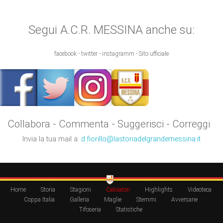
Segui A.C.R. MESSINA anche su:
facebook - twitter - instagramm - Sito ufficiale
Collabora - Commenta - Suggerisci - Correggi
Invia la tua mail a:
d.fiorillo@lastoriadelgrandemessina.it
Home
Storia
Stagioni
Calciatori
Highlights
Videoteca
Coppa Italia
Galleria
Maglie
Stemmi
Avversarie
Tifoseria
Statistiche