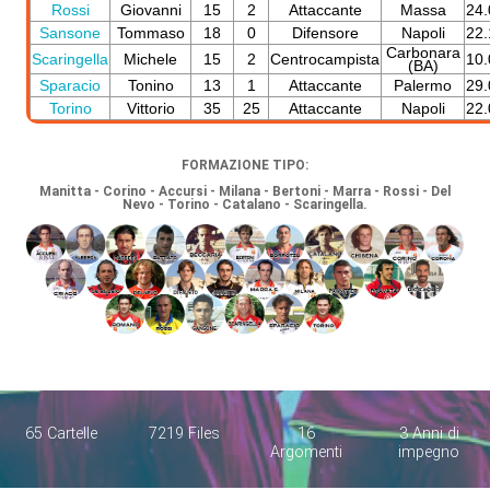
Rossi
Giovanni
15
2
Attaccante
Massa
24.
Sansone
Tommaso
18
0
Difensore
Napoli
22.
Carbonara
Scaringella
Michele
15
2
Centrocampista
10.
(BA)
Sparacio
Tonino
13
1
Attaccante
Palermo
29.
Torino
Vittorio
35
25
Attaccante
Napoli
22.
FORMAZIONE TIPO:
Manitta - Corino - Accursi - Milana - Bertoni - Marra - Rossi - Del
Nevo - Torino - Catalano - Scaringella.
65 Cartelle
7219 Files
16
3 Anni di
Argomenti
impegno