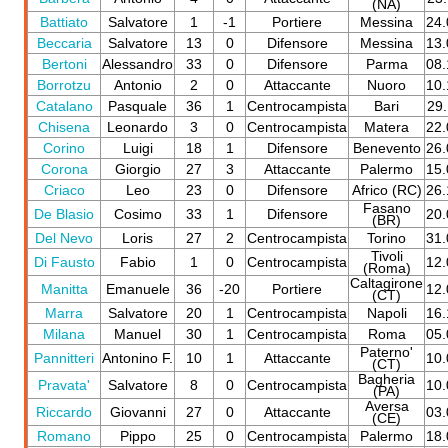
(NA)
Battiato
Salvatore
1
-1
Portiere
Messina
24.
Beccaria
Salvatore
13
0
Difensore
Messina
13.
Bertoni
Alessandro
33
0
Difensore
Parma
08.
Borrotzu
Antonio
2
0
Attaccante
Nuoro
10.
Catalano
Pasquale
36
1
Centrocampista
Bari
29.
Chisena
Leonardo
3
0
Centrocampista
Matera
22.
Corino
Luigi
18
1
Difensore
Benevento
26.
Corona
Giorgio
27
3
Attaccante
Palermo
15.
Criaco
Leo
23
0
Difensore
Africo (RC)
26.
Fasano
De Blasio
Cosimo
33
1
Difensore
20.
(BR)
Del Nevo
Loris
27
2
Centrocampista
Torino
31.
Tivoli
Di Fausto
Fabio
1
0
Centrocampista
12.
(Roma)
Caltagirone
Manitta
Emanuele
36
-20
Portiere
12.
(CT)
Marra
Salvatore
20
1
Centrocampista
Napoli
16.
Milana
Manuel
30
1
Centrocampista
Roma
05.
Paterno'
Pannitteri
Antonino F.
10
1
Attaccante
10.
(CT)
Bagheria
Pravata'
Salvatore
8
0
Centrocampista
10.
(PA)
Aversa
Riccardo
Giovanni
27
0
Attaccante
03.
(CE)
Romano
Pippo
25
0
Centrocampista
Palermo
18.