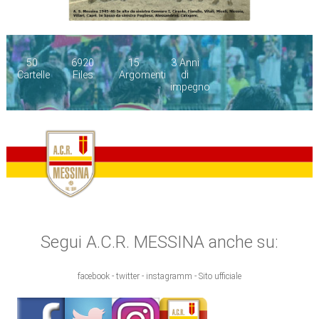
50
6920
15
3 Anni
Cartelle
Files
Argomenti
di
impegno
Segui A.C.R. MESSINA anche su:
facebook - twitter - instagramm - Sito ufficiale