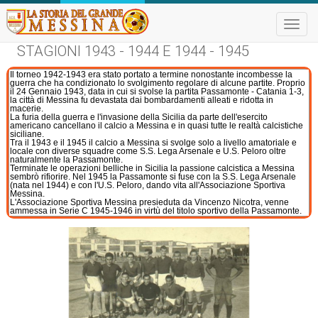
Toggle
naviga
STAGIONI 1943 - 1944 E 1944 - 1945
Il torneo 1942-1943 era stato portato a termine nonostante incombesse la
guerra che ha condizionato lo svolgimento regolare di alcune partite. Proprio
il 24 Gennaio 1943, data in cui si svolse la partita Passamonte - Catania 1-3,
la città di Messina fu devastata dai bombardamenti alleati e ridotta in
macerie.
La furia della guerra e l'invasione della Sicilia da parte dell'esercito
americano cancellano il calcio a Messina e in quasi tutte le realtà calcistiche
siciliane.
Tra il 1943 e il 1945 il calcio a Messina si svolge solo a livello amatoriale e
locale con diverse squadre come S.S. Lega Arsenale e U.S. Peloro oltre
naturalmente la Passamonte.
Terminate le operazioni belliche in Sicilia la passione calcistica a Messina
sembrò rifiorire. Nel 1945 la Passamonte si fuse con la S.S. Lega Arsenale
(nata nel 1944) e con l'U.S. Peloro, dando vita all'Associazione Sportiva
Messina.
L'Associazione Sportiva Messina presieduta da Vincenzo Nicotra, venne
ammessa in Serie C 1945-1946 in virtù del titolo sportivo della Passamonte.